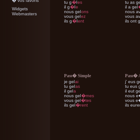
� vos favoris
tu
g
�
l
es
tu
as ge
il
g
�
l
e
il
a gel
Widgets
nous
gel
ons
nous
av
Webmasters
vous
gel
ez
vous
av
ils
g
�
l
ent
ils
ont g
Pass� Simple
Pass� 
je
gel
ai
j'
eus g
tu
gel
as
tu
eus g
il
gel
a
il
eut ge
nous
gel
�mes
nous
e�
vous
gel
�tes
vous
e�
ils
gel
�rent
ils
euren