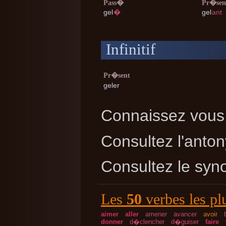
Pass�
Pr�sen
gel
�
gel
ant
Infinitif
Pr�sent
geler
Connaissez vous 
Consultez l'ant
Consultez le sy
Les
50
verbes les pl
aimer
aller
amener
avancer
avoir
donner
d�clencher
d�guiser
faire