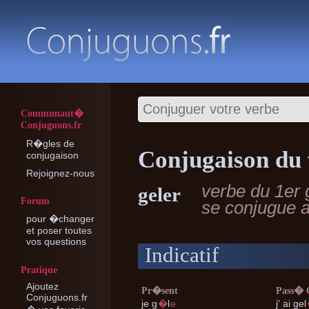
Communaut�
Conjuguons.fr
R�gles de
Conjugaison du 
conjugaison
Rejoignez-nous
verbe du 1er
geler
Forum
se conjugue 
pour �changer
et poser toutes
vos questions
Indicatif
Pratique
Ajoutez
Pr�sent
Pass�
Conjuguons.fr
je
g
�
l
e
j'
ai gel