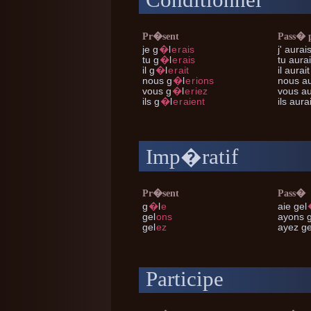
Conditionnel
Pr�sent
Pass� 
je
g
�
l
e
r
ais
j'
aurais
tu
g
�
l
e
r
ais
tu
aurai
il
g
�
l
e
r
ait
il
aurait
nous
g
�
l
e
r
ions
nous
au
vous
g
�
l
e
r
iez
vous
au
ils
g
�
l
e
r
aient
ils
aurai
Imp�ratif
Pr�sent
Pass�
g
�
l
e
aie gel
gel
ons
ayons g
gel
ez
ayez ge
Participe