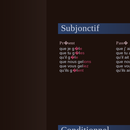
Subjonctif
Pr�sent
Pass�
que je
g
�
l
e
que j'
ai
que tu
g
�
l
es
que tu
a
qu'il
g
�
l
e
qu'il
ait
que nous
gel
ions
que no
que vous
gel
iez
que vo
qu'ils
g
�
l
ent
qu'ils
ai