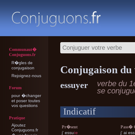
Communaut�
Conjuguons.fr
R�gles de
Conjugaison du 
conjugaison
Rejoignez-nous
verbe du 1
essuyer
Forum
se conjug
pour �changer
et poser toutes
vos questions
Indicatif
Pratique
Ajoutez
Pr�sent
Pass�
Conjuguons.fr
j'
essu
i
e
j'
ai ess