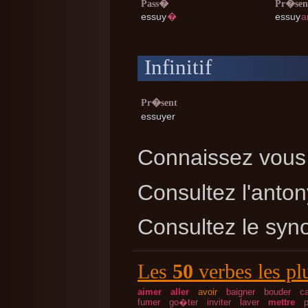
Pass�
Pr�sen
essuy
�
essuy
a
Infinitif
Pr�sent
essuyer
Connaissez vous 
Consultez l'ant
Consultez le sy
Les
50
verbes les pl
aimer
aller
avoir
baigner
bouder
c
fumer
go�ter
inviter
laver
mettre