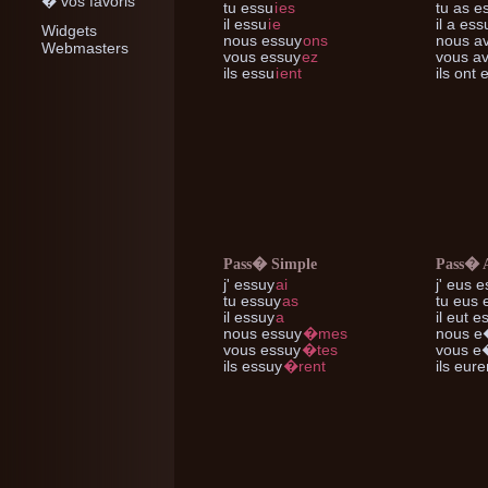
� vos favoris
tu
essu
i
es
tu
as e
il
essu
i
e
il
a ess
Widgets
nous
essuy
ons
nous
av
Webmasters
vous
essuy
ez
vous
av
ils
essu
i
ent
ils
ont 
Pass� Simple
Pass� 
j'
essuy
ai
j'
eus e
tu
essuy
as
tu
eus 
il
essuy
a
il
eut e
nous
essuy
�mes
nous
e
vous
essuy
�tes
vous
e�
ils
essuy
�rent
ils
eure