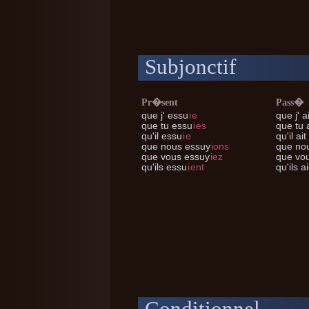
Subjonctif
Pr�sent
Pass�
que j'
essu
i
e
que j'
a
que tu
essu
i
es
que tu
a
qu'il
essu
i
e
qu'il
ait
que nous
essuy
ions
que no
que vous
essuy
iez
que vo
qu'ils
essu
i
ent
qu'ils
ai