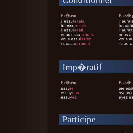
Conditionnel
Pr�sent
Pass� 
j'
essu
i
e
r
ais
j'
aurais
tu
essu
i
e
r
ais
tu
aurai
il
essu
i
e
r
ait
il
aurait
nous
essu
i
e
r
ions
nous
au
vous
essu
i
e
r
iez
vous
au
ils
essu
i
e
r
aient
ils
aurai
Imp�ratif
Pr�sent
Pass�
essu
i
e
aie ess
essuy
ons
ayons 
essuy
ez
ayez e
Participe