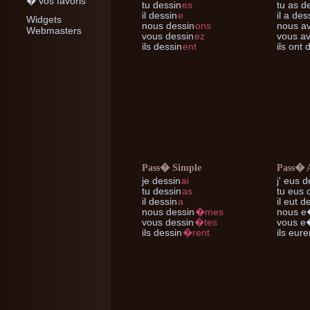
� vos favoris
tu
dessin
es
tu
as de
il
dessin
e
il
a des
Widgets
nous
dessin
ons
nous
av
Webmasters
vous
dessin
ez
vous
av
ils
dessin
ent
ils
ont d
Pass� Simple
Pass� 
je
dessin
ai
j'
eus d
tu
dessin
as
tu
eus d
il
dessin
a
il
eut de
nous
dessin
�mes
nous
e�
vous
dessin
�tes
vous
e�
ils
dessin
�rent
ils
euren