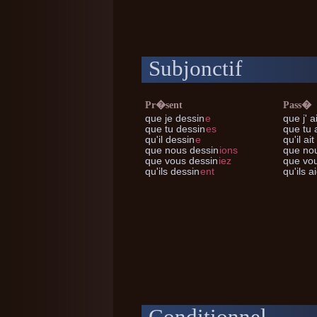
Subjonctif
Pr�sent
Pass�
que je
dessin
e
que j'
ai
que tu
dessin
es
que tu
a
qu'il
dessin
e
qu'il
ait
que nous
dessin
ions
que no
que vous
dessin
iez
que vo
qu'ils
dessin
ent
qu'ils
ai