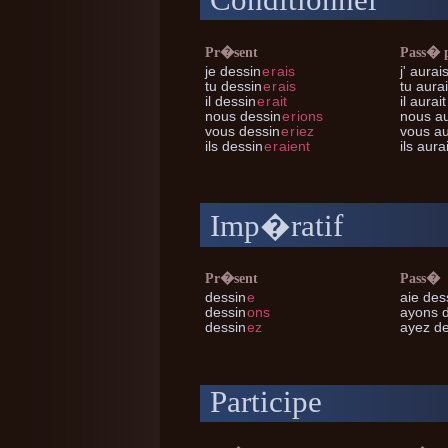
Conditionnel
Pr�sent
Pass� 
je
dessin
e
r
ais
j'
aurais
tu
dessin
e
r
ais
tu
aurai
il
dessin
e
r
ait
il
aurait
nous
dessin
e
r
ions
nous
au
vous
dessin
e
r
iez
vous
au
ils
dessin
e
r
aient
ils
aurai
Imp�ratif
Pr�sent
Pass�
dessin
e
aie des
dessin
ons
ayons 
dessin
ez
ayez de
Participe