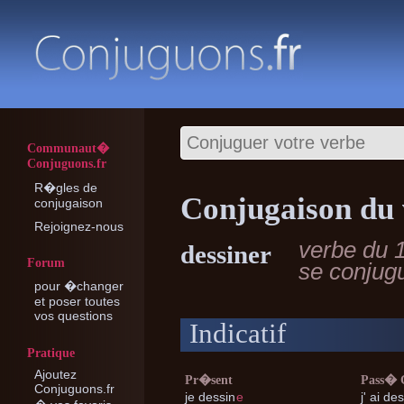
Communaut�
Conjuguons.fr
R�gles de
Conjugaison du 
conjugaison
Rejoignez-nous
verbe du 
dessiner
Forum
se conjug
pour �changer
et poser toutes
vos questions
Indicatif
Pratique
Ajoutez
Pr�sent
Pass�
Conjuguons.fr
je
dessin
e
j'
ai des