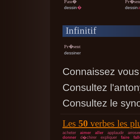
Pass�
Pr�sen
dessin
�
dessin
Infinitif
Pr�sent
dessiner
Connaissez vous 
Consultez l'ant
Consultez le sy
Les
50
verbes les pl
acheter
aimer
aller
applaudir
arrose
donner
d�chirer
expliquer
faire
fall